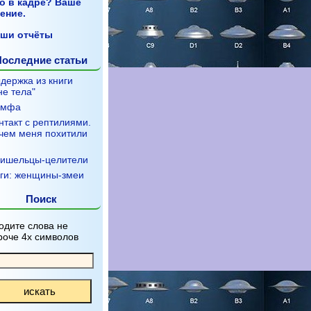
о в кадре? Ваше
ение.
ши отчёты
Последние статьи
держка из книги
не тела"
имфа
нтакт с рептилиями.
чем меня похитили
ишельцы-целители
ги: женщины-змеи
Поиск
одите слова не
роче 4х символов