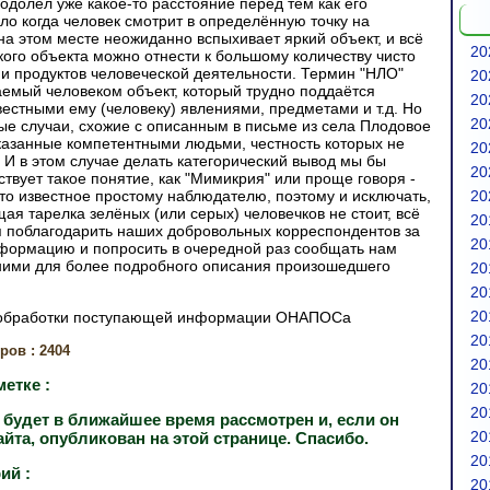
одолел уже какое-то расстояние перед тем как его
ло когда человек смотрит в определённую точку на
на этом месте неожиданно вспыхивает яркий объект, и всё
20
кого объекта можно отнести к большому количеству чисто
и продуктов человеческой деятельности. Термин "НЛО"
20
емый человеком объект, который трудно поддаётся
20
вестными ему (человеку) явлениями, предметами и т.д. Но
20
ые случаи, схожие с описанным в письме из села Плодовое
азанные компетентными людьми, честность которых не
20
 И в этом случае делать категорический вывод мы бы
20
ствует такое понятие, как "Мимикрия" или проще говоря -
-то известное простому наблюдателю, поэтому и исключать,
20
ая тарелка зелёных (или серых) человечков не стоит, всё
20
я поблагодарить наших добровольных корреспондентов за
20
формацию и попросить в очередной раз сообщать нам
 ними для более подробного описания произошедшего
20
20
20
обработки поступающей информации ОНАПОСа
20
ров : 2404
20
етке :
20
20
будет в ближайшее время рассмотрен и, если он
20
айта, опубликован на этой странице. Спасибо.
20
ий :
20