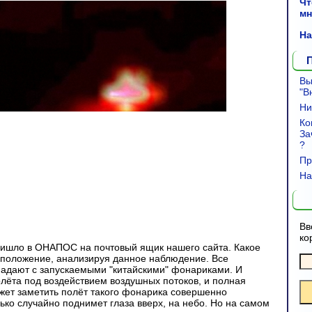
Чт
мн
На
Вы
"В
Н
Ко
За
?
Пр
На
Вв
ко
ришло в ОНАПОС на почтовый ящик нашего сайта. Какое
положение, анализируя данное наблюдение. Все
падают с запускаемыми "китайскими" фонариками. И
лёта под воздействием воздушных потоков, и полная
жет заметить полёт такого фонарика совершенно
ько случайно поднимет глаза вверх, на небо. Но на самом