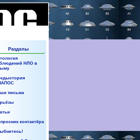
Разделы
тология
блюдений НЛО в
рыму
едыстория
НАПОС
ши письма
рьёзы
атьи
просник контактёра
ыбнитесь!