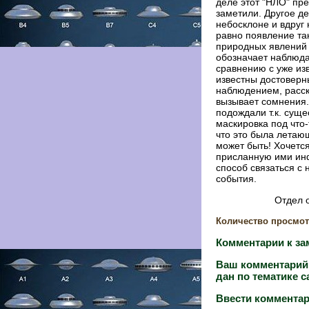
деле этот "НЛО" пре
заметили. Другое де
небосклоне и вдруг 
равно появление та
природных явлений 
обозначает наблюда
сравнению с уже из
известны достоверн
наблюдением, расск
вызывает сомнения.
подождали т.к. суще
маскировка под что
что это была летающ
может быть! Хочетс
присланную ими ин
способ связаться с
события.
Отдел 
Количество просмот
Комментарии к зам
Ваш комментарий 
дан по тематике с
Ввести комментар