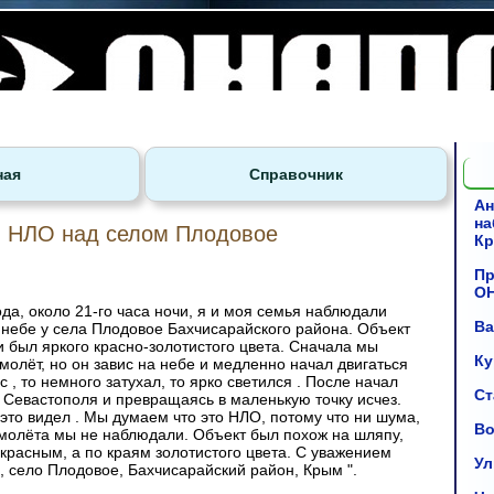
ная
Справочник
Ан
на
НЛО над селом Плодовое
К
Пр
О
да, около 21-го часа ночи, я и моя семья наблюдали
Ва
 небе у села Плодовое Бахчисарайского района. Объект
и был яркого красно-золотистого цвета. Сначала мы
Ку
молёт, но он завис на небе и медленно начал двигаться
с , то немного затухал, то ярко светился . После начал
Ст
у Севастополя и превращаясь в маленькую точку исчез.
это видел . Мы думаем что это НЛО, потому что ни шума,
Во
самолёта мы не наблюдали. Объект был похож на шляпу,
красным, а по краям золотистого цвета. С уважением
Ул
 село Плодовое, Бахчисарайский район, Крым ".